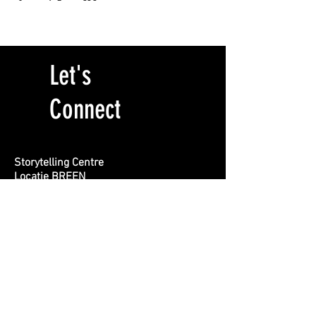
Let's
Connect
Storytelling Centre
Locatie BREEN
Burgemeester Rendorpstraat 1
1064 EL, Amsterdam
info@storytelling-centre.nl
020 412 1415
First name