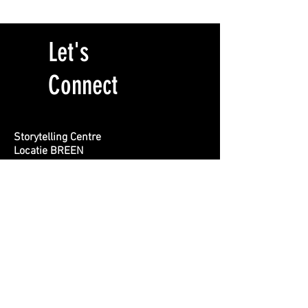
Let's
Connect
Storytelling Centre
Locatie BREEN
Burgemeester Rendorpstraat 1
1064 EL, Amsterdam
info@storytelling-centre.nl
020 412 1415
First name