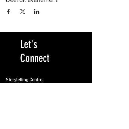
Let's
Connect
Storytelling Centre
Locatie BREEN
Burgemeester Rendorpstraat 1
1064 EL, Amsterdam
info@storytelling-centre.nl
020 412 1415