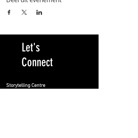
Let's
Connect
Storytelling Centre
Locatie BREEN
Burgemeester Rendorpstraat 1
1064 EL, Amsterdam
info@storytelling-centre.nl
020 412 1415