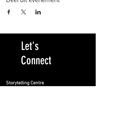
Let's
Connect
Storytelling Centre
Locatie BREEN
Burgemeester Rendorpstraat 1
1064 EL, Amsterdam
info@storytelling-centre.nl
020 412 1415