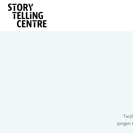
Twij
jongen 