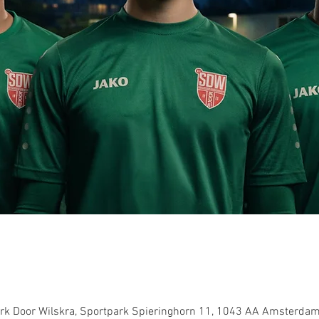
k Door Wilskra, Sportpark Spieringhorn 11, 1043 AA Amsterdam