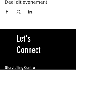
Deel dit evenement
Let's
Connect
Storytelling Centre
Locatie BREEN
Burgemeester Rendorpstraat 1
1064 EL, Amsterdam
info@storytelling-centre.nl
020 412 1415